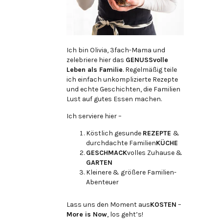
Ich bin Olivia, 3fach-Mama und
zelebriere hier das
GENUSSvolle
Leben als Familie
. Regelmäßig teile
ich einfach unkomplizierte Rezepte
und echte Geschichten, die Familien
Lust auf gutes Essen machen.
Ich serviere hier –
Köstlich gesunde
REZEPTE
&
durchdachte Familien
KÜCHE
GESCHMACK
volles Zuhause &
GARTEN
Kleinere & größere Familien-
Abenteuer
Lass uns den Moment aus
KOSTEN
–
More is Now
, los geht’s!