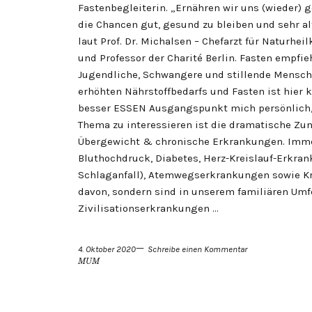
Fastenbegleiterin. „Ernähren wir uns (wieder) g
die Chancen gut, gesund zu bleiben und sehr alt
laut Prof. Dr. Michalsen – Chefarzt für Naturh
und Professor der Charité Berlin. Fasten empfie
Jugendliche, Schwangere und stillende Mensche
erhöhten Nährstoffbedarfs und Fasten ist hier 
besser ESSEN Ausgangspunkt mich persönlich
Thema zu interessieren ist die dramatische Zu
Übergewicht & chronische Erkrankungen. Imme
Bluthochdruck, Diabetes, Herz-Kreislauf-Erkra
Schlaganfall), Atemwegserkrankungen sowie Kr
davon, sondern sind in unserem familiären Umf
Zivilisationserkrankungen …
4. Oktober 2020
Schreibe einen Kommentar
MUM