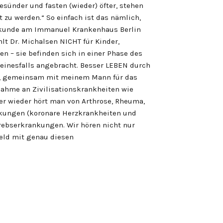
esünder und fasten (wieder) öfter, stehen
 zu werden.“ So einfach ist das nämlich,
eilkunde am Immanuel Krankenhaus Berlin
hlt Dr. Michalsen NICHT für Kinder,
n – sie befinden sich in einer Phase des
keinesfalls angebracht. Besser LEBEN durch
, gemeinsam mit meinem Mann für das
nahme an Zivilisationskrankheiten wie
r wieder hört man von Arthrose, Rheuma,
nkungen (koronare Herzkrankheiten und
ebserkrankungen. Wir hören nicht nur
eld mit genau diesen