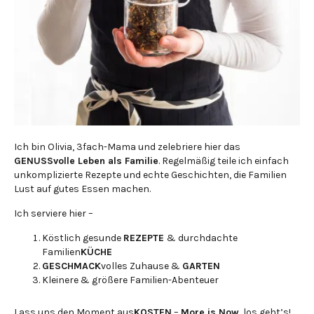
Ich bin Olivia, 3fach-Mama und zelebriere hier das
GENUSSvolle Leben als Familie
. Regelmäßig teile ich einfach
unkomplizierte Rezepte und echte Geschichten, die Familien
Lust auf gutes Essen machen.
Ich serviere hier –
Köstlich gesunde
REZEPTE
& durchdachte
Familien
KÜCHE
GESCHMACK
volles Zuhause &
GARTEN
Kleinere & größere Familien-Abenteuer
Lass uns den Moment aus
KOSTEN
–
More is Now
, los geht’s!