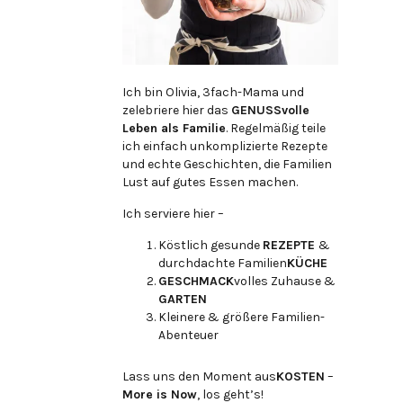
Ich bin Olivia, 3fach-Mama und
zelebriere hier das
GENUSSvolle
Leben als Familie
. Regelmäßig teile
ich einfach unkomplizierte Rezepte
und echte Geschichten, die Familien
Lust auf gutes Essen machen.
Ich serviere hier –
Köstlich gesunde
REZEPTE
&
durchdachte Familien
KÜCHE
GESCHMACK
volles Zuhause &
GARTEN
Kleinere & größere Familien-
Abenteuer
Lass uns den Moment aus
KOSTEN
–
More is Now
, los geht’s!