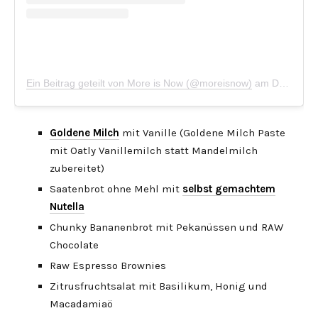
Ein Beitrag geteilt von More is Now (@moreisnow)
am
Dez 16, 2019 um 12:19 PST
Goldene Milch
mit Vanille (Goldene Milch Paste
mit Oatly Vanillemilch statt Mandelmilch
zubereitet)
Saatenbrot ohne Mehl mit
selbst gemachtem
Nutella
Chunky Bananenbrot mit Pekanüssen und RAW
Chocolate
Raw Espresso Brownies
Zitrusfruchtsalat mit Basilikum, Honig und
Macadamiaö