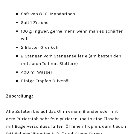
Saft von 8-10 Mandarinen
Saft 1 Zitrone
100 g Ingwer, gerne mehr, wenn man es schärfer
will
2 Blätter Grünkohl
2 Stangen vom Stangensellerie (am besten den
mittleren Teil mit Blättern)
400 ml Wasser
Einige Tropfen Olivenöl
Zubereitung:
Alle Zutaten bis auf das Öl in einem Blender oder mit
dem Pürierstab sehr fein pürieren und in eine Flasche
mit Bügelverschluss füllen. Öl hineintropfen, damit auch
fettlösliche Vitamine A, D, E und K vom Körper