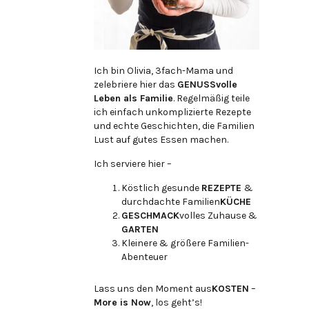
Ich bin Olivia, 3fach-Mama und
zelebriere hier das
GENUSSvolle
Leben als Familie
. Regelmäßig teile
ich einfach unkomplizierte Rezepte
und echte Geschichten, die Familien
Lust auf gutes Essen machen.
Ich serviere hier –
Köstlich gesunde
REZEPTE
&
durchdachte Familien
KÜCHE
GESCHMACK
volles Zuhause &
GARTEN
Kleinere & größere Familien-
Abenteuer
Lass uns den Moment aus
KOSTEN
–
More is Now
, los geht’s!