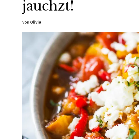
jauchzt!
von
Olivia