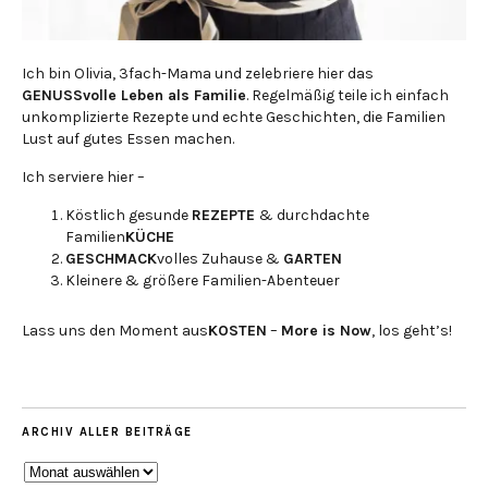
Ich bin Olivia, 3fach-Mama und zelebriere hier das
GENUSSvolle Leben als Familie
. Regelmäßig teile ich einfach
unkomplizierte Rezepte und echte Geschichten, die Familien
Lust auf gutes Essen machen.
Ich serviere hier –
Köstlich gesunde
REZEPTE
& durchdachte
Familien
KÜCHE
GESCHMACK
volles Zuhause &
GARTEN
Kleinere & größere Familien-Abenteuer
Lass uns den Moment aus
KOSTEN
–
More is Now
, los geht’s!
ARCHIV ALLER BEITRÄGE
ARCHIV