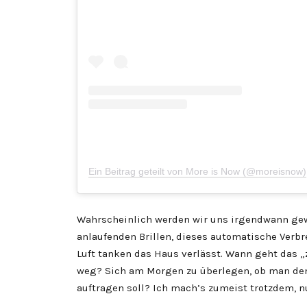
Ein Beitrag geteilt von More is Now (@moreisnow)
Wahrscheinlich werden wir uns irgendwann gew
anlaufenden Brillen, dieses automatische Verb
Luft tanken das Haus verlässt. Wann geht das „
weg? Sich am Morgen zu überlegen, ob man d
auftragen soll? Ich mach’s zumeist trotzdem, n