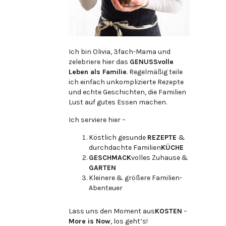
Ich bin Olivia, 3fach-Mama und
zelebriere hier das
GENUSSvolle
Leben als Familie
. Regelmäßig teile
ich einfach unkomplizierte Rezepte
und echte Geschichten, die Familien
Lust auf gutes Essen machen.
Ich serviere hier –
Köstlich gesunde
REZEPTE
&
durchdachte Familien
KÜCHE
GESCHMACK
volles Zuhause &
GARTEN
Kleinere & größere Familien-
Abenteuer
Lass uns den Moment aus
KOSTEN
–
More is Now
, los geht’s!