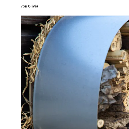
von
Olivia