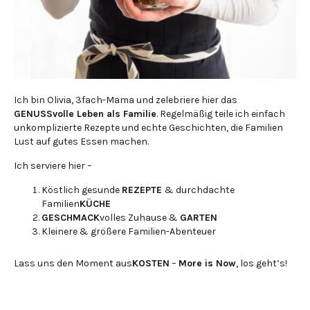
Ich bin Olivia, 3fach-Mama und zelebriere hier das
GENUSSvolle Leben als Familie
. Regelmäßig teile ich einfach
unkomplizierte Rezepte und echte Geschichten, die Familien
Lust auf gutes Essen machen.
Ich serviere hier –
Köstlich gesunde
REZEPTE
& durchdachte
Familien
KÜCHE
GESCHMACK
volles Zuhause &
GARTEN
Kleinere & größere Familien-Abenteuer
Lass uns den Moment aus
KOSTEN
–
More is Now
, los geht’s!