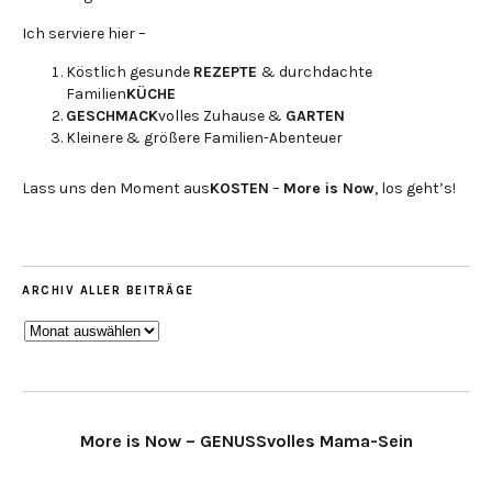
Ich serviere hier –
Köstlich gesunde
REZEPTE
& durchdachte
Familien
KÜCHE
GESCHMACK
volles Zuhause &
GARTEN
Kleinere & größere Familien-Abenteuer
Lass uns den Moment aus
KOSTEN
–
More is Now
, los geht’s!
ARCHIV ALLER BEITRÄGE
ARCHIV
ALLER
BEITRÄGE
More is Now – GENUSSvolles Mama-Sein