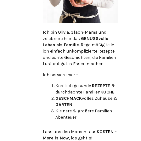
Ich bin Olivia, 3fach-Mama und
zelebriere hier das
GENUSSvolle
Leben als Familie
. Regelmäßig teile
ich einfach unkomplizierte Rezepte
und echte Geschichten, die Familien
Lust auf gutes Essen machen.
Ich serviere hier –
Köstlich gesunde
REZEPTE
&
durchdachte Familien
KÜCHE
GESCHMACK
volles Zuhause &
GARTEN
Kleinere & größere Familien-
Abenteuer
Lass uns den Moment aus
KOSTEN
–
More is Now
, los geht’s!