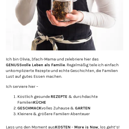
Ich bin Olivia, 3fach-Mama und zelebriere hier das
GENUSSvolle Leben als Familie
. Regelmäßig teile ich einfach
unkomplizierte Rezepte und echte Geschichten, die Familien
Lust auf gutes Essen machen.
Ich serviere hier –
Köstlich gesunde
REZEPTE
& durchdachte
Familien
KÜCHE
GESCHMACK
volles Zuhause &
GARTEN
Kleinere & größere Familien-Abenteuer
Lass uns den Moment aus
KOSTEN
–
More is Now
, los geht’s!