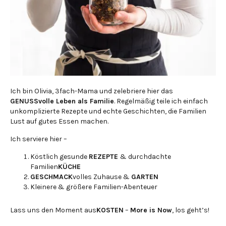
Ich bin Olivia, 3fach-Mama und zelebriere hier das
GENUSSvolle Leben als Familie
. Regelmäßig teile ich einfach
unkomplizierte Rezepte und echte Geschichten, die Familien
Lust auf gutes Essen machen.
Ich serviere hier –
Köstlich gesunde
REZEPTE
& durchdachte
Familien
KÜCHE
GESCHMACK
volles Zuhause &
GARTEN
Kleinere & größere Familien-Abenteuer
Lass uns den Moment aus
KOSTEN
–
More is Now
, los geht’s!