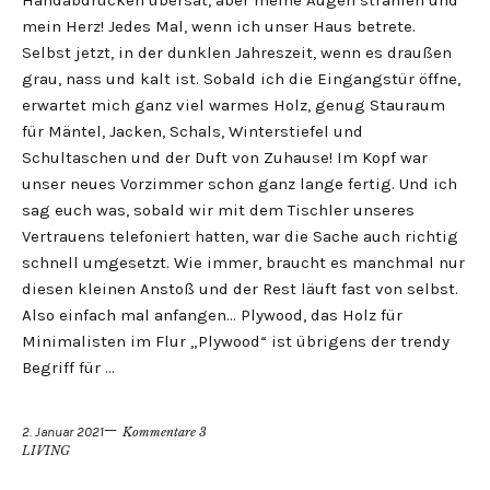
Handabdrücken übersät, aber meine Augen strahlen und
mein Herz! Jedes Mal, wenn ich unser Haus betrete.
Selbst jetzt, in der dunklen Jahreszeit, wenn es draußen
grau, nass und kalt ist. Sobald ich die Eingangstür öffne,
erwartet mich ganz viel warmes Holz, genug Stauraum
für Mäntel, Jacken, Schals, Winterstiefel und
Schultaschen und der Duft von Zuhause! Im Kopf war
unser neues Vorzimmer schon ganz lange fertig. Und ich
sag euch was, sobald wir mit dem Tischler unseres
Vertrauens telefoniert hatten, war die Sache auch richtig
schnell umgesetzt. Wie immer, braucht es manchmal nur
diesen kleinen Anstoß und der Rest läuft fast von selbst.
Also einfach mal anfangen… Plywood, das Holz für
Minimalisten im Flur „Plywood“ ist übrigens der trendy
Begriff für …
2. Januar 2021
Kommentare 3
LIVING