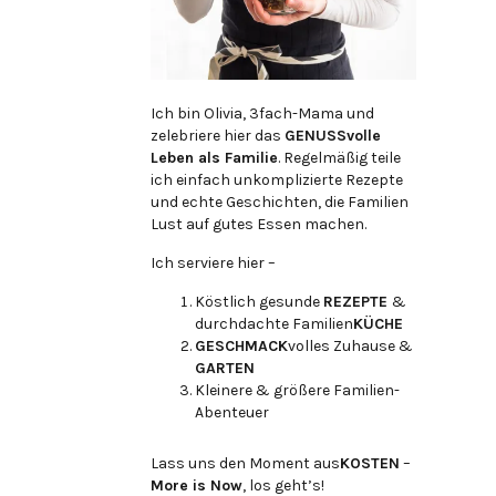
Ich bin Olivia, 3fach-Mama und
zelebriere hier das
GENUSSvolle
Leben als Familie
. Regelmäßig teile
ich einfach unkomplizierte Rezepte
und echte Geschichten, die Familien
Lust auf gutes Essen machen.
Ich serviere hier –
Köstlich gesunde
REZEPTE
&
durchdachte Familien
KÜCHE
GESCHMACK
volles Zuhause &
GARTEN
Kleinere & größere Familien-
Abenteuer
Lass uns den Moment aus
KOSTEN
–
More is Now
, los geht’s!