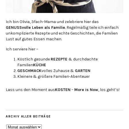
Ich bin Olivia, 3fach-Mama und zelebriere hier das
GENUSSvolle Leben als Familie
. Regelmäßig teile ich einfach
unkomplizierte Rezepte und echte Geschichten, die Familien
Lust auf gutes Essen machen.
Ich serviere hier –
Köstlich gesunde
REZEPTE
& durchdachte
Familien
KÜCHE
GESCHMACK
volles Zuhause &
GARTEN
Kleinere & größere Familien-Abenteuer
Lass uns den Moment aus
KOSTEN
–
More is Now
, los geht’s!
ARCHIV ALLER BEITRÄGE
ARCHIV