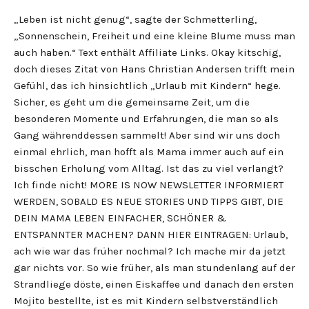
„Leben ist nicht genug“, sagte der Schmetterling,
„Sonnenschein, Freiheit und eine kleine Blume muss man
auch haben.“ Text enthält Affiliate Links. Okay kitschig,
doch dieses Zitat von Hans Christian Andersen trifft mein
Gefühl, das ich hinsichtlich „Urlaub mit Kindern“ hege.
Sicher, es geht um die gemeinsame Zeit, um die
besonderen Momente und Erfahrungen, die man so als
Gang währenddessen sammelt! Aber sind wir uns doch
einmal ehrlich, man hofft als Mama immer auch auf ein
bisschen Erholung vom Alltag. Ist das zu viel verlangt?
Ich finde nicht! MORE IS NOW NEWSLETTER INFORMIERT
WERDEN, SOBALD ES NEUE STORIES UND TIPPS GIBT, DIE
DEIN MAMA LEBEN EINFACHER, SCHÖNER &
ENTSPANNTER MACHEN? DANN HIER EINTRAGEN: Urlaub,
ach wie war das früher nochmal? Ich mache mir da jetzt
gar nichts vor. So wie früher, als man stundenlang auf der
Strandliege döste, einen Eiskaffee und danach den ersten
Mojito bestellte, ist es mit Kindern selbstverständlich