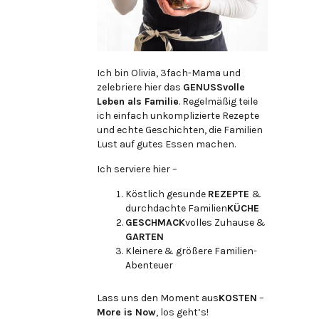
Ich bin Olivia, 3fach-Mama und
zelebriere hier das
GENUSSvolle
Leben als Familie
. Regelmäßig teile
ich einfach unkomplizierte Rezepte
und echte Geschichten, die Familien
Lust auf gutes Essen machen.
Ich serviere hier –
Köstlich gesunde
REZEPTE
&
durchdachte Familien
KÜCHE
GESCHMACK
volles Zuhause &
GARTEN
Kleinere & größere Familien-
Abenteuer
Lass uns den Moment aus
KOSTEN
–
More is Now
, los geht’s!