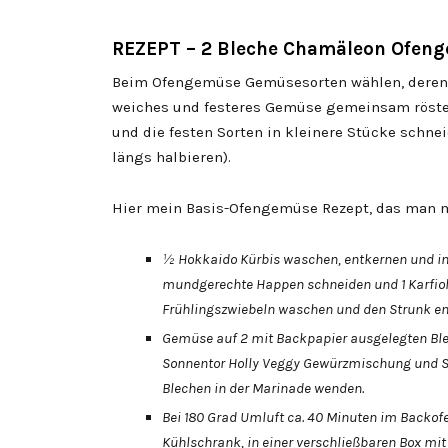
REZEPT – 2 Bleche Chamäleon Ofeng
Beim Ofengemüse Gemüsesorten wählen, deren G
weiches und festeres Gemüse gemeinsam röste
und die festen Sorten in kleinere Stücke schnei
längs halbieren).
Hier mein Basis-Ofengemüse Rezept, das man m
½ Hokkaido Kürbis waschen, entkernen und in 
mundgerechte Happen schneiden und 1 Karfiol 
Frühlingszwiebeln waschen und den Strunk en
Gemüse auf 2 mit Backpapier ausgelegten Blech
Sonnentor Holly Veggy Gewürzmischung und Sa
Blechen in der Marinade wenden.
Bei 180 Grad Umluft ca. 40 Minuten im Backo
Kühlschrank, in einer verschließbaren Box m